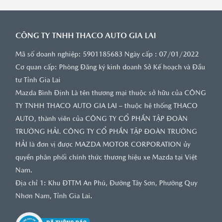
bàn giao xe và hướng dẫn Khách hàng chuẩn bị một
số giấy tờ cần thiết khi nhận bàn giao xe. Các chi
phí phát sinh liên quan đến việc giao xe ngoài trụ
sở showroom sẽ được xác định theo quy định cụ
CÔNG TY TNHH THACO AUTO GIA LAI
thể tại Hợp đồng giữa Công ty và Khách hàng.
Mã số doanh nghiệp: 5901185683 Ngày cấp : 07/01/2022
·
Tại thời điểm bàn giao- nhận xe, Khách hàng
Cơ quan cấp: Phòng Đăng ký kinh doanh Sở Kế hoạch và Đầu
vui lòng trực tiếp kiểm tra kỹ về chủng loại, số
tư Tỉnh Gia Lai
lượng, tình trạng xe, các phụ kiện kèm theo
và/hoặc những vật dụng khuyến mại khác (nếu có)
Mazda Bình Định Là tên thương mại thuộc sở hữu của CÔNG
để đối chiếu sự phù hợp giữa thực tế giao nhận với
TY TNHH THACO AUTO GIA LAI – thuộc hệ thống THACO
thỏa thuận của các Bên tại Hợp đồng.
AUTO, thành viên của CÔNG TY CỔ PHẦN TẬP ĐOÀN
·
Nhân viên Tư vấn bán hàng khi thực hiện thủ
TRƯỜNG HẢI. CÔNG TY CỔ PHẦN TẬP ĐOÀN TRƯỜNG
tục bàn giao xe sẽ lập “Biên bản nghiệm thu và bàn
HẢI là đơn vị được MAZDA MOTOR CORPORATION ủy
giao xe (“Biên bản”)” trong đó thể hiện tình trạng
quyền phân phối chính thức thương hiệu xe Mazda tại Việt
xe lúc giao và những phụ kiện đi kèm (nếu có).
Nam.
Khách hàng vui lòng kiểm tra nội dung Biên bản
được ghi nhận theo đúng thực tế giao nhận. Biên
Địa chỉ 1: Khu ĐTTM An Phú, Đường Tây Sơn, Phường Quy
bản sẽ được lập tối thiểu là 02 bản và trong mọi
Nhơn Nam, Tỉnh Gia Lai.
trường hợp Khách hàng sẽ luôn được nhận một bản
gốc của Biên bản nghiệm thu và bàn giao xe.